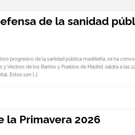
efensa de la sanidad públ
rioro progresivo de la sanidad pública madrileña, se ha con
 y Vecinos de los Barrios y Pueblos de Madrid, saldrá a las 
tal. Estos son […]
e la Primavera 2026