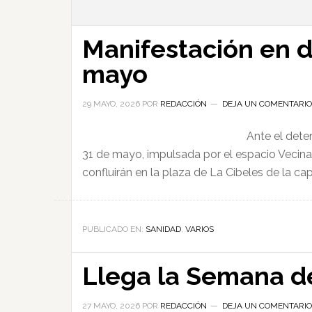
Manifestación en d
mayo
29 MAYO, 2026
POR
REDACCIÓN
DEJA UN COMENTARIO
Ante el dete
31 de mayo, impulsada por el espacio Vecinas
confluirán en la plaza de La Cibeles de la capi
PUBLICADO EN:
SANIDAD
,
VARIOS
Llega la Semana d
27 MAYO, 2026
POR
REDACCIÓN
DEJA UN COMENTARIO