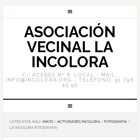
ASOCIACIÓN
VECINAL LA
INCOLORA
C/ ACEBES Nº 6, LOCAL - MAIL:
INFO@INCOLORA.ORG - TELÉFONO: 91 796
45 95
USTED ESTÁ AQUÍ:
INICIO
/
ACTIVIDADES INCOLORA
/
FOTOGRAFÍA
/
LA INCOLORA FOTOGRAFÍA