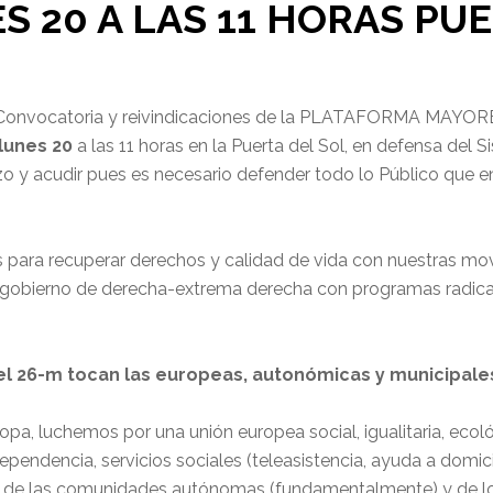
S 20 A LAS 11 HORAS PU
Convocatoria y reivindicaciones de la PLATAFORMA MAYOR
lunes 20
a las 11 horas en la Puerta del Sol, en defensa del 
 y acudir pues es necesario defender todo lo Público que 
 para recuperar derechos y calidad de vida con nuestras mov
gobierno de derecha-extrema derecha con programas radicalm
 el 26-m tocan las europeas, autonómicas y municipales
pa, luchemos por una unión europea social, igualitaria, ecol
ependencia, servicios sociales (teleasistencia, ayuda a domici
de las comunidades autónomas (fundamentalmente) y de los 