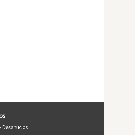
IOS
p Desahucios