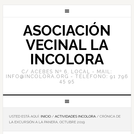
ASOCIACIÓN
VECINAL LA
INCOLORA
C/ ACEBES Nº 6, LOCAL - MAIL:
INFO@INCOLORA.ORG - TELÉFONO: 91 796
45 95
USTED ESTÁ AQUÍ:
INICIO
/
ACTIVIDADES INCOLORA
/
CRÓNICA DE
LA EXCURSIÓN A LA PANERA, OCTUBRE 2019