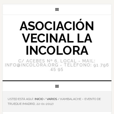
ASOCIACIÓN
VECINAL LA
INCOLORA
C/ ACEBES Nº 6, LOCAL - MAIL:
INFO@INCOLORA.ORG - TELÉFONO: 91 796
45 95
USTED ESTÁ AQUÍ:
INICIO
/
VARIOS
/
KAMBALACHE – EVENTO DE
TRUEQUE (MADRID, 22-01-2012)