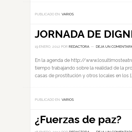
PUBLICADO EN:
VARIOS
JORNADA DE DIGN
19 ENERO, 2012
POR
REDACTORA
DEJA UN COMENTARI
En la agenda de http://www.losultimosteatro
tiempo trabajando sobre la realidad de la pr
casas de prostitución y otros locales en los [
PUBLICADO EN:
VARIOS
¿Fuerzas de paz?