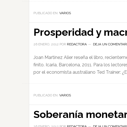
PUBLICADO EN:
VARIOS
Prosperidad y mac
26 ENERO, 2012
POR
REDACTORA
DEJA UN COMENTAR
Joan Martínez Alier reseña el libro, recient
finito. Icaria, Barcelona, 2011. Para los lec
por el economista australiano Ted Trainer: ¿E
PUBLICADO EN:
VARIOS
Soberanía monetar
26 ENERO, 2012
POR
REDACTORA
DEJA UN COMENTAR