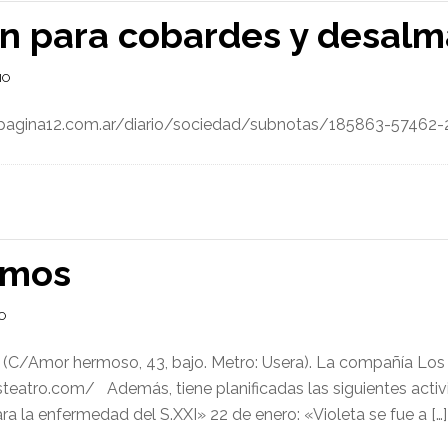
ín para cobardes y desal
IO
w.pagina12.com.ar/diario/sociedad/subnotas/185863-57462-
imos
O
, (C/Amor hermoso, 43, bajo. Metro: Usera). La compañía Los 
teatro.com/ Además, tiene planificadas las siguientes activ
 la enfermedad del S.XXI» 22 de enero: «Violeta se fue a […]