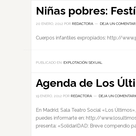
Niñas pobres: Fest
20 ENERO, 2012
POR
REDACTORA
DEJA UN COMENTAR
Cuerpos infantiles expropiados: http://ww
PUBLICADO EN:
EXPLOTACIÓN SEXUAL
Agenda de Los Últ
19 ENERO, 2012
POR
REDACTORA
DEJA UN COMENTARI
En Madrid, Sala Teatro Social «Los Últimos»
puedes informarte en: http://www.losultimos
presenta: «SolidariDAD: Breve compendio para