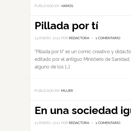
PUBLICADO EN:
VARIOS
Pillada por tí
24 ENERO, 2012
POR
REDACTORA
1 COMENTARIO
“Pillada por tí” es un comic creativo y didác
editado por el antiguo Ministerio de Sanidad,
alguno de los […]
PUBLICADO EN:
MUJER
En una sociedad igu
23 ENERO, 2012
POR
REDACTORA
1 COMENTARIO