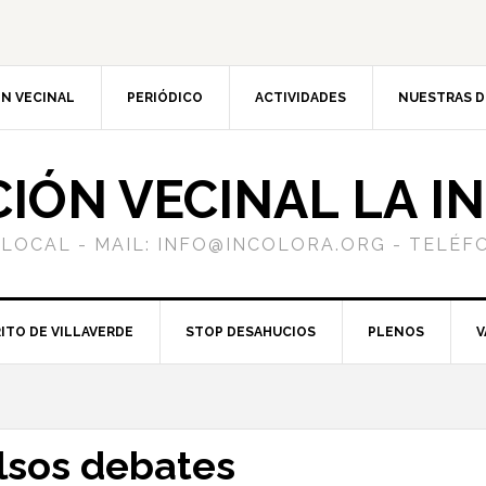
N VECINAL
PERIÓDICO
ACTIVIDADES
NUESTRAS 
CIÓN VECINAL LA I
 LOCAL - MAIL: INFO@INCOLORA.ORG - TELÉFO
ITO DE VILLAVERDE
STOP DESAHUCIOS
PLENOS
V
alsos debates