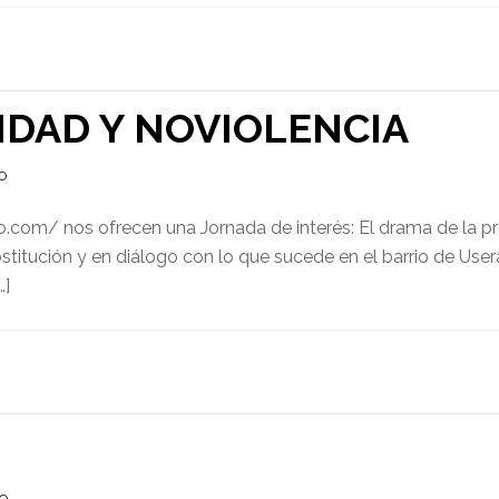
IDAD Y NOVIOLENCIA
O
.com/ nos ofrecen una Jornada de interés: El drama de la pr
ostitución y en diálogo con lo que sucede en el barrio de Use
…]