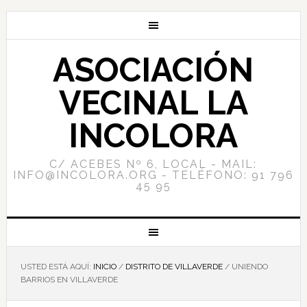
ASOCIACIÓN
VECINAL LA
INCOLORA
C/ ACEBES Nº 6, LOCAL - MAIL:
INFO@INCOLORA.ORG - TELÉFONO: 91 796
45 95
USTED ESTÁ AQUÍ:
INICIO
/
DISTRITO DE VILLAVERDE
/
UNIENDO
BARRIOS EN VILLAVERDE