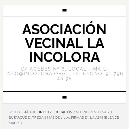
ASOCIACIÓN
VECINAL LA
INCOLORA
C/ ACEBES Nº 6, LOCAL - MAIL:
INFO@INCOLORA.ORG - TELÉFONO: 91 796
45 95
USTED ESTÁ AQUÍ:
INICIO
/
EDUCACIÓN
/
VECINOS Y VECINAS DE
BUTARQUE ENTREGAN MÁS DE 2.000 FIRMAS EN LA ASAMBLEA DE
MADRID