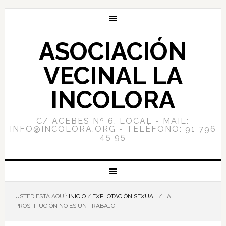
ASOCIACIÓN
VECINAL LA
INCOLORA
C/ ACEBES Nº 6, LOCAL - MAIL:
INFO@INCOLORA.ORG - TELÉFONO: 91 796
45 95
USTED ESTÁ AQUÍ:
INICIO
/
EXPLOTACIÓN SEXUAL
/
LA
PROSTITUCIÓN NO ES UN TRABAJO