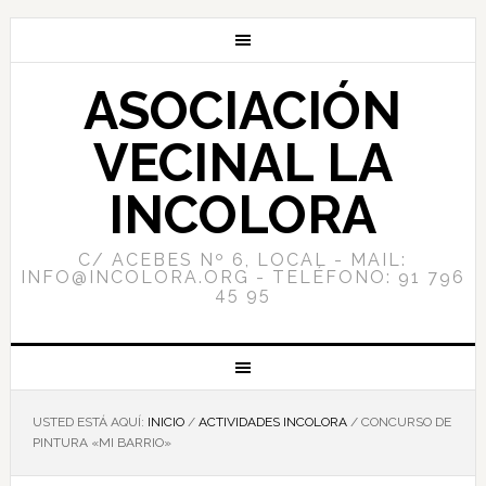
ASOCIACIÓN
VECINAL LA
INCOLORA
C/ ACEBES Nº 6, LOCAL - MAIL:
INFO@INCOLORA.ORG - TELÉFONO: 91 796
45 95
USTED ESTÁ AQUÍ:
INICIO
/
ACTIVIDADES INCOLORA
/
CONCURSO DE
PINTURA «MI BARRIO»