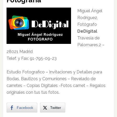
Fotografía
Miguel Ángel
Rodríguez,
Fotógrafo
DeDigital
Travesía de
Palomares,2 –
28021 Madrid
Telef. y Fax: 91-795-09-23
Estudio Fotografico – Invitaciones y Detalles para
Bodas, Bautizos y Comuniones – Revelado de
carretes – Copias Digitales -Fotos carnet – Regalos
originales con tus tus fotos.
Facebook
Twitter