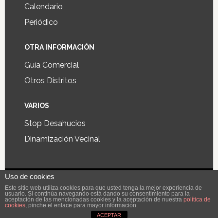
Calendario
Periódico
OTRA INFORMACIÓN
Guía Comercial
Otros Distritos
VARIOS
Stop Desahucios
Dinamización Vecinal
Uso de cookies
Diseño y desarrollo de aplicaciones y páginas web
Este sitio web utiliza cookies para que usted tenga la mejor experiencia de
usuario. Si continúa navegando está dando su consentimiento para la
Digiworks®
aceptación de las mencionadas cookies y la aceptación de nuestra
política de
cookies
, pinche el enlace para mayor información.
ACEPTAR