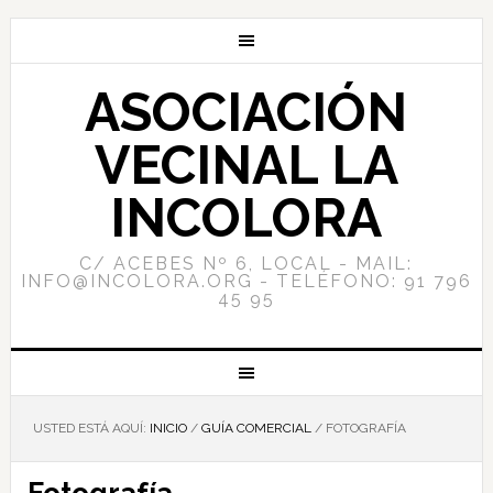
ASOCIACIÓN
VECINAL LA
INCOLORA
C/ ACEBES Nº 6, LOCAL - MAIL:
INFO@INCOLORA.ORG - TELÉFONO: 91 796
45 95
USTED ESTÁ AQUÍ:
INICIO
/
GUÍA COMERCIAL
/
FOTOGRAFÍA