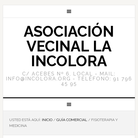
ASOCIACIÓN
VECINAL LA
INCOLORA
C/ ACEBES Nº 6, LOCAL - MAIL:
INFO@INCOLORA.ORG - TELÉFONO: 91 796
45 95
USTED ESTÁ AQUÍ:
INICIO
/
GUÍA COMERCIAL
/
FISIOTERAPIA Y
MEDICINA