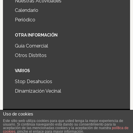
Nuestras Actividades
Calendario
Periódico
OTRA INFORMACIÓN
Guía Comercial
Otros Distritos
VARIOS
Stop Desahucios
Dinamización Vecinal
Uso de cookies
Diseño y desarrollo de aplicaciones y páginas web
Este sitio web utiliza cookies para que usted tenga la mejor experiencia de
usuario. Si continúa navegando está dando su consentimiento para la
Digiworks®
aceptación de las mencionadas cookies y la aceptación de nuestra
política de
cookies
, pinche el enlace para mayor información.