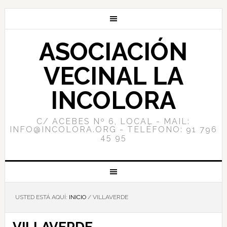
ASOCIACIÓN
VECINAL LA
INCOLORA
C/ ACEBES Nº 6, LOCAL - MAIL:
INFO@INCOLORA.ORG - TELÉFONO: 91 796
45 95
USTED ESTÁ AQUÍ:
INICIO
/
VILLAVERDE