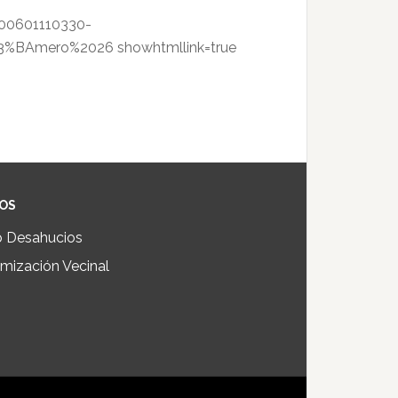
100601110330-
C3%BAmero%2026 showhtmllink=true
IOS
p Desahucios
mización Vecinal