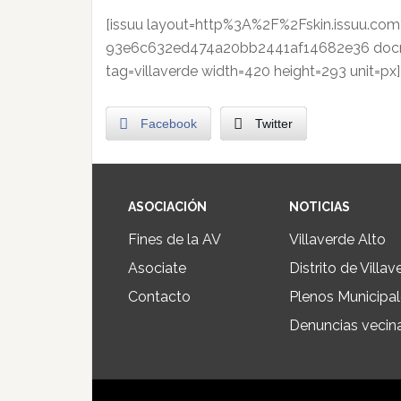
[issuu layout=http%3A%2F%2Fskin.issuu.co
93e6c632ed474a20bb2441af14682e36 docna
tag=villaverde width=420 height=293 unit=px]
Facebook
Twitter
ASOCIACIÓN
NOTICIAS
Fines de la AV
Villaverde Alto
Asociate
Distrito de Villav
Contacto
Plenos Municipa
Denuncias vecin