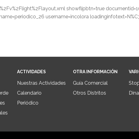
m%2Fv%2Flight%2Flayout.xml showflipbtn=true documentid=
me=periodico_26 username=incolora loadinginfotext=N%
ACTIVIDADES
OTRA INFORMACIÓN
VAR
Nuestras Actividades
Guía Comercial
Sto
erde
Calendario
Otros Distritos
Dina
les
Periódico
ales