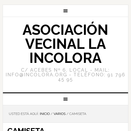
ASOCIACIÓN
VECINAL LA
INCOLORA
C/ ACEBES Nº 6, LOCAL - MAIL:
INFO@INCOLORA.ORG - TELÉFONO: 91 796
45 95
USTED ESTÁ AQUÍ:
INICIO
/
VARIOS
/
CAMISETA