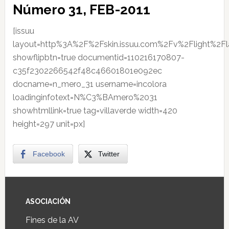
Número 31, FEB-2011
[issuu
layout=http%3A%2F%2Fskin.issuu.com%2Fv%2Flight%2Fl
showflipbtn=true documentid=110216170807-
c35f2302266542f48c46601801e092ec
docname=n_mero_31 username=incolora
loadinginfotext=N%C3%BAmero%2031
showhtmllink=true tag=villaverde width=420
height=297 unit=px]
Facebook
Twitter
ASOCIACIÓN
Fines de la AV