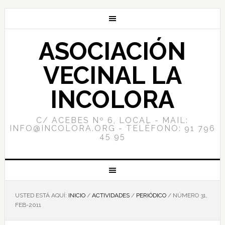
ASOCIACIÓN
VECINAL LA
INCOLORA
C/ ACEBES Nº 6, LOCAL - MAIL:
INFO@INCOLORA.ORG - TELÉFONO: 91 796
45 95
USTED ESTÁ AQUÍ:
INICIO
/
ACTIVIDADES
/
PERIÓDICO
/
NÚMERO 31,
FEB-2011