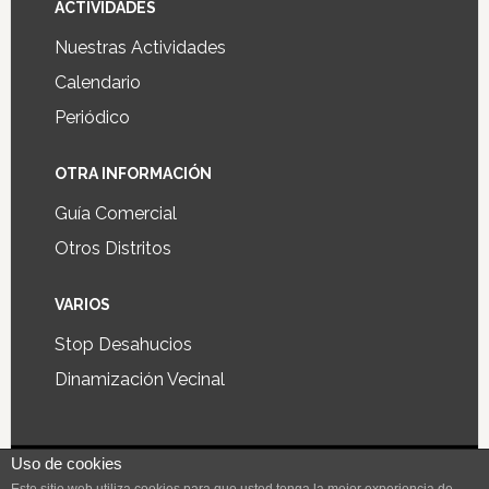
ACTIVIDADES
Nuestras Actividades
Calendario
Periódico
OTRA INFORMACIÓN
Guía Comercial
Otros Distritos
VARIOS
Stop Desahucios
Dinamización Vecinal
Uso de cookies
Diseño y desarrollo de aplicaciones y páginas web