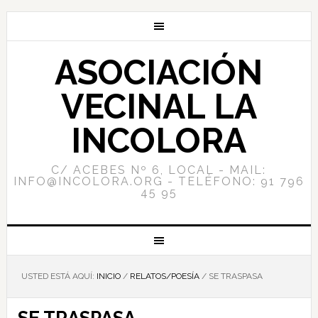
ASOCIACIÓN
VECINAL LA
INCOLORA
C/ ACEBES Nº 6, LOCAL - MAIL:
INFO@INCOLORA.ORG - TELÉFONO: 91 796
45 95
USTED ESTÁ AQUÍ:
INICIO
/
RELATOS/POESÍA
/
SE TRASPASA