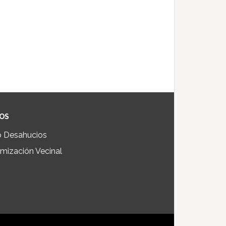
IOS
p Desahucios
mización Vecinal