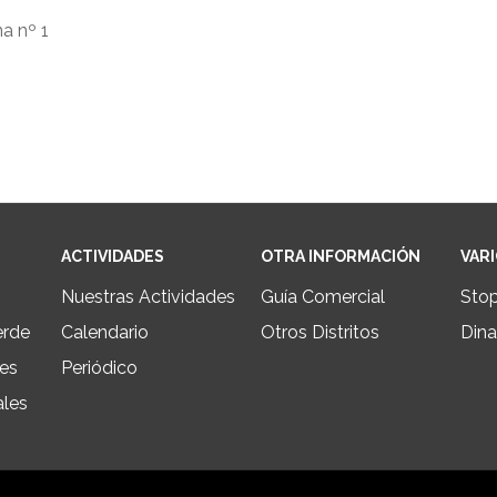
a nº 1
ACTIVIDADES
OTRA INFORMACIÓN
VAR
Nuestras Actividades
Guía Comercial
Sto
erde
Calendario
Otros Distritos
Dina
les
Periódico
ales