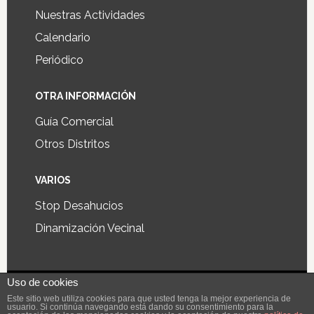
Nuestras Actividades
Calendario
Periódico
OTRA INFORMACIÓN
Guía Comercial
Otros Distritos
VARIOS
Stop Desahucios
Dinamización Vecinal
Uso de cookies
Diseño y desarrollo de aplicaciones y páginas web
Este sitio web utiliza cookies para que usted tenga la mejor experiencia de
usuario. Si continúa navegando está dando su consentimiento para la
Digiworks®