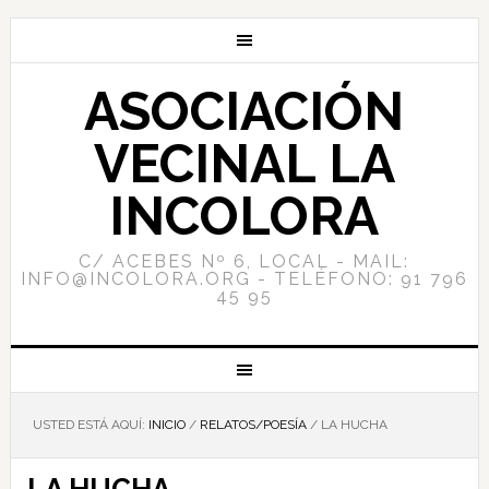
ASOCIACIÓN
VECINAL LA
INCOLORA
C/ ACEBES Nº 6, LOCAL - MAIL:
INFO@INCOLORA.ORG - TELÉFONO: 91 796
45 95
USTED ESTÁ AQUÍ:
INICIO
/
RELATOS/POESÍA
/
LA HUCHA