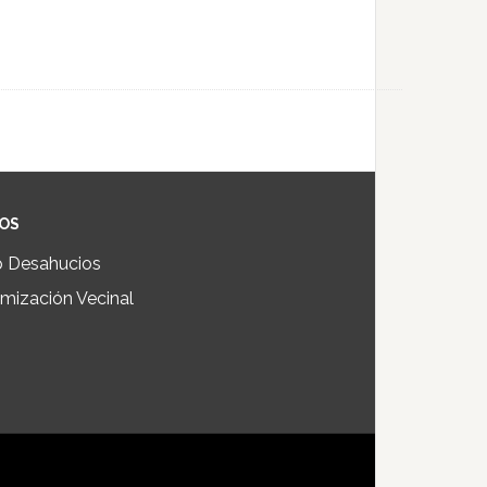
IOS
p Desahucios
mización Vecinal