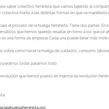
 saber colectivo feminista que vamos tejiendo al compartir l
y colectiva frente a las distintas formas en que se manifiesta 
a el proceso de la huelga feminista. Tiene dos partes. En l
máticos que hemos querido resaltar, en torno a los que se art
ero es una forma de empezar. Cada una puede tener más moti
 sobre cómo hacer la huelga de cuidados, consumo, laboral y
i paramos todas paramos todo.
 revolución que hemos puesto en marcha ¡la revolución femini
sta
acialahuelgafeminista.org