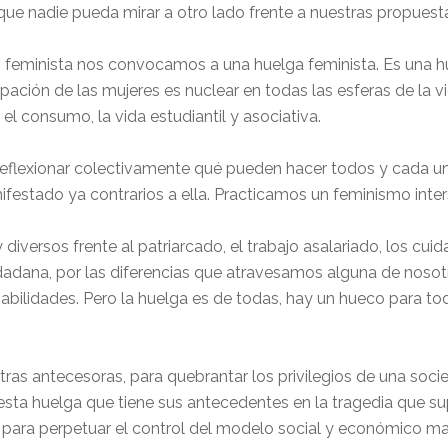
e nadie pueda mirar a otro lado frente a nuestras propuesta
 feminista nos convocamos a una huelga feminista. Es una h
ipación de las mujeres es nuclear en todas las esferas de la v
 el consumo, la vida estudiantil y asociativa.
eflexionar colectivamente qué pueden hacer todos y cada u
nifestado ya contrarios a ella. Practicamos un feminismo i
iversos frente al patriarcado, el trabajo asalariado, los cuid
dadana, por las diferencias que atravesamos alguna de nosotra
 habilidades. Pero la huelga es de todas, hay un hueco para t
 antecesoras, para quebrantar los privilegios de una sociedad
ta huelga que tiene sus antecedentes en la tragedia que s
 para perpetuar el control del modelo social y económico m