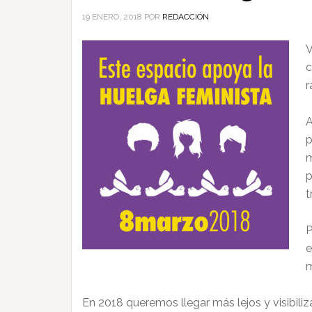
19 ENERO, 2018
POR
REDACCIÓN
V
c
r
A
p
m
p
t
P
e
m
En 2018 queremos llegar más lejos y visibiliz