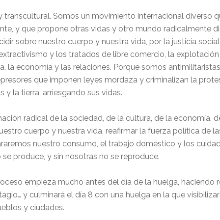
 y transcultural. Somos un movimiento internacional diverso que
nte, y que propone otras vidas y otro mundo radicalmente di
dir sobre nuestro cuerpo y nuestra vida, por la justicia social, 
l extractivismo y los tratados de libre comercio, la explotaci
a, la economía y las relaciones. Porque somos antimilitaristas
represores que imponen leyes mordaza y criminalizan la protest
 la tierra, arriesgando sus vidas.
ión radical de la sociedad, de la cultura, de la economía, d
estro cuerpo y nuestra vida, reafirmar la fuerza política de la
pararemos nuestro consumo, el trabajo doméstico y los cuidad
 se produce, y sin nosotras no se reproduce.
proceso empieza mucho antes del día de la huelga, haciendo 
gio… y culminará el día 8 con una huelga en la que visibiliz
ueblos y ciudades.