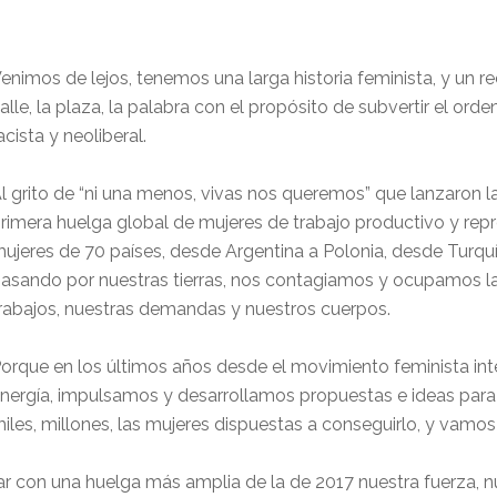
enimos de lejos, tenemos una larga historia feminista, y un
alle, la plaza, la palabra con el propósito de subvertir el ord
acista y neoliberal.
l grito de “ni una menos, vivas nos queremos” que lanzaron la
rimera huelga global de mujeres de trabajo productivo y rep
ujeres de 70 países, desde Argentina a Polonia, desde Turquía
asando por nuestras tierras, nos contagiamos y ocupamos las
rabajos, nuestras demandas y nuestros cuerpos.
orque en los últimos años desde el movimiento feminista int
nergía, impulsamos y desarrollamos propuestas e ideas para
iles, millones, las mujeres dispuestas a conseguirlo, y vamos
ar con una huelga más amplia de la de 2017 nuestra fuerza, nue