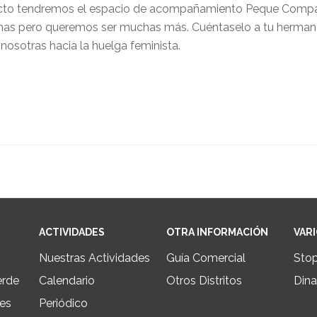
cto tendremos el espacio de acompañamiento Peque Compa par
s pero queremos ser muchas más. Cuéntaselo a tu hermana,
nosotras hacia la huelga feminista.
ACTIVIDADES
OTRA INFORMACIÓN
VAR
Nuestras Actividades
Guía Comercial
Sto
erde
Calendario
Otros Distritos
Dina
les
Periódico