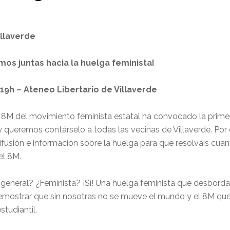
illaverde
os juntas hacia la huelga feminista!
9h – Ateneo Libertario de Villaverde
8M del movimiento feminista estatal ha convocado la primer
 queremos contárselo a todas las vecinas de Villaverde. Po
ifusión e información sobre la huelga para que resolváis cu
el 8M.
general? ¿Feminista? ¡Sí! Una huelga feminista que desborda
ostrar que sin nosotras no se mueve el mundo y el 8M quer
tudiantil.