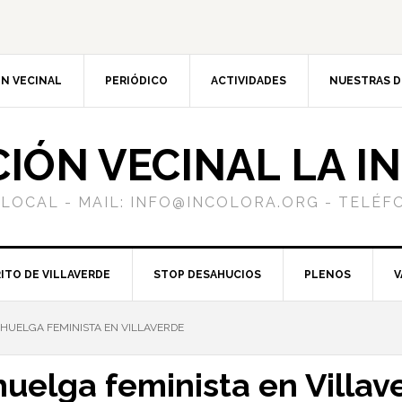
N VECINAL
PERIÓDICO
ACTIVIDADES
NUESTRAS 
CIÓN VECINAL LA I
 LOCAL - MAIL: INFO@INCOLORA.ORG - TELÉFO
ITO DE VILLAVERDE
STOP DESAHUCIOS
PLENOS
V
 HUELGA FEMINISTA EN VILLAVERDE
huelga feminista en Villav