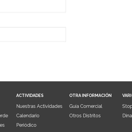
ACTIVIDADES
OTRA INFORMACIÓN
VAR
Nuestras Actividades
Guía Comercial
Sto
erde
Calendario
Otros Distritos
Dina
les
Periódico