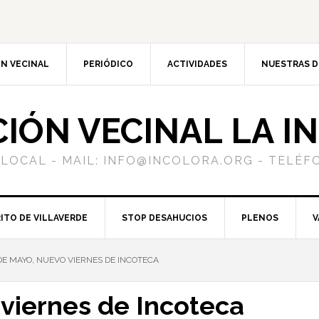
N VECINAL
PERIÓDICO
ACTIVIDADES
NUESTRAS 
CIÓN VECINAL LA I
 LOCAL - MAIL: INFO@INCOLORA.ORG - TELÉFO
ITO DE VILLAVERDE
STOP DESAHUCIOS
PLENOS
V
DE MAYO, NUEVO VIERNES DE INCOTECA
viernes de Incoteca