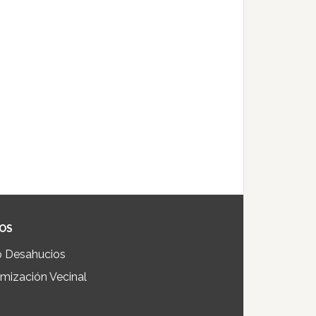
IOS
p Desahucios
mización Vecinal