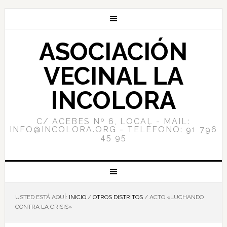
ASOCIACIÓN
VECINAL LA
INCOLORA
C/ ACEBES Nº 6, LOCAL - MAIL:
INFO@INCOLORA.ORG - TELÉFONO: 91 796
45 95
USTED ESTÁ AQUÍ:
INICIO
/
OTROS DISTRITOS
/
ACTO «LUCHANDO
CONTRA LA CRISIS»