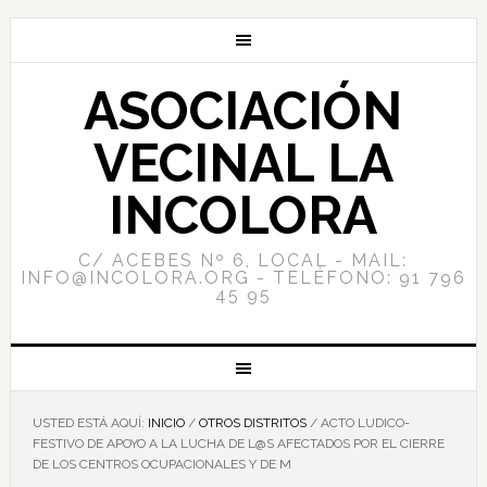
ASOCIACIÓN
VECINAL LA
INCOLORA
C/ ACEBES Nº 6, LOCAL - MAIL:
INFO@INCOLORA.ORG - TELÉFONO: 91 796
45 95
USTED ESTÁ AQUÍ:
INICIO
/
OTROS DISTRITOS
/
ACTO LUDICO-
FESTIVO DE APOYO A LA LUCHA DE L@S AFECTADOS POR EL CIERRE
DE LOS CENTROS OCUPACIONALES Y DE M