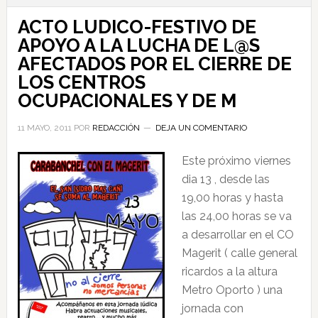
ACTO LUDICO-FESTIVO DE
APOYO A LA LUCHA DE L@S
AFECTADOS POR EL CIERRE DE
LOS CENTROS
OCUPACIONALES Y DE M
11 MAYO, 2011
POR
REDACCIÓN
DEJA UN COMENTARIO
Este próximo viernes
dia 13 , desde las
19,00 horas y hasta
las 24,00 horas se va
a desarrollar en el CO
Magerit ( calle general
ricardos a la altura
Metro Oporto ) una
jornada con