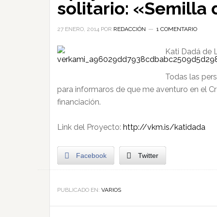
solitario: «Semilla
27 ENERO, 2014
POR
REDACCIÓN
1 COMENTARIO
Kati Dadá de 
Todas las pers
para informaros de que me aventuro en el Cr
financiación.
Link del Proyecto:
http://vkm.is/katidada
Facebook
Twitter
PUBLICADO EN:
VARIOS