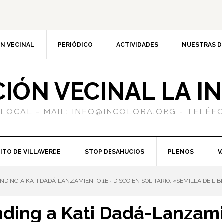
N VECINAL
PERIÓDICO
ACTIVIDADES
NUESTRAS 
CIÓN VECINAL LA I
 LOCAL - MAIL: INFO@INCOLORA.ORG - TELÉFO
ITO DE VILLAVERDE
STOP DESAHUCIOS
PLENOS
V
ING A KATI DADÁ-LANZAMIENTO 1ER DISCO EN SOLITARIO: «SEMILLA DE LI
ding a Kati Dadá-Lanzami