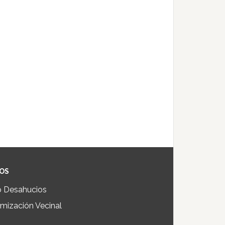
IOS
p Desahucios
mización Vecinal