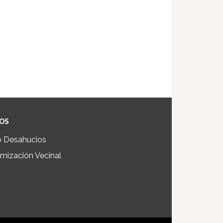
IOS
p Desahucios
mización Vecinal