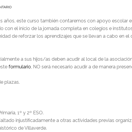
NTARIO
años, este curso también contaremos con apoyo escolar en l
con el inicio de la jornada completa en colegios e instituto
ad de reforzar los aprendizajes que se llevan a cabo en el c
ialmente a sus hijos/as deben acudir al local de la asociació
este
formulario
, NO será necesario acudir a de manera presenc
e plazas.
rimaria, 1º y 2º ESO.
tado injustificadamente a otras actividades previas organiz
istórico de Villaverde.