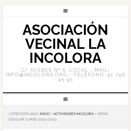
ASOCIACIÓN
VECINAL LA
INCOLORA
C/ ACEBES Nº 6, LOCAL - MAIL:
INFO@INCOLORA.ORG - TELÉFONO: 91 796
45 95
USTED ESTÁ AQUÍ:
INICIO
/
ACTIVIDADES INCOLORA
/
APOYO
ESCOLAR CURSO 2022/2023