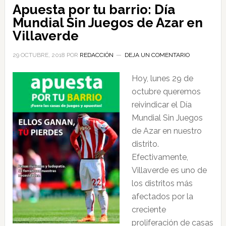
Apuesta por tu barrio: Día
Mundial Sin Juegos de Azar en
Villaverde
29 OCTUBRE, 2018
POR
REDACCIÓN
DEJA UN COMENTARIO
Hoy, lunes 29 de
octubre queremos
reivindicar el Día
Mundial Sin Juegos
de Azar en nuestro
distrito.
Efectivamente,
Villaverde es uno de
los distritos más
afectados por la
creciente
proliferación de casas