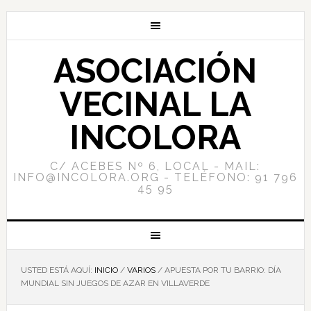
ASOCIACIÓN
VECINAL LA
INCOLORA
C/ ACEBES Nº 6, LOCAL - MAIL:
INFO@INCOLORA.ORG - TELÉFONO: 91 796
45 95
USTED ESTÁ AQUÍ:
INICIO
/
VARIOS
/
APUESTA POR TU BARRIO: DÍA
MUNDIAL SIN JUEGOS DE AZAR EN VILLAVERDE