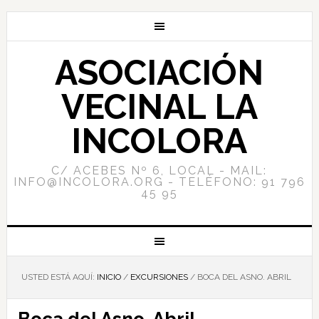
ASOCIACIÓN
VECINAL LA
INCOLORA
C/ ACEBES Nº 6, LOCAL - MAIL:
INFO@INCOLORA.ORG - TELÉFONO: 91 796
45 95
USTED ESTÁ AQUÍ:
INICIO
/
EXCURSIONES
/
BOCA DEL ASNO. ABRIL