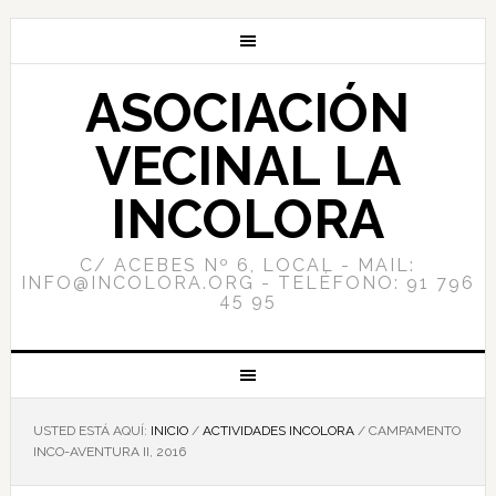
ASOCIACIÓN
VECINAL LA
INCOLORA
C/ ACEBES Nº 6, LOCAL - MAIL:
INFO@INCOLORA.ORG - TELÉFONO: 91 796
45 95
USTED ESTÁ AQUÍ:
INICIO
/
ACTIVIDADES INCOLORA
/
CAMPAMENTO
INCO-AVENTURA II, 2016