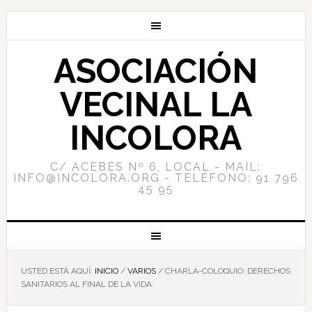
ASOCIACIÓN
VECINAL LA
INCOLORA
C/ ACEBES Nº 6, LOCAL - MAIL:
INFO@INCOLORA.ORG - TELÉFONO: 91 796
45 95
USTED ESTÁ AQUÍ:
INICIO
/
VARIOS
/
CHARLA-COLOQUIO: DERECHOS
SANITARIOS AL FINAL DE LA VIDA.