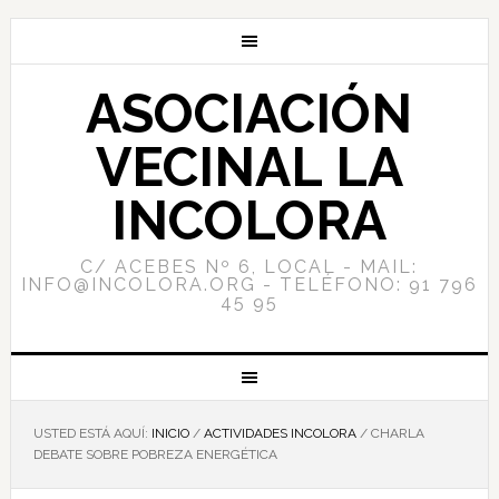
ASOCIACIÓN
VECINAL LA
INCOLORA
C/ ACEBES Nº 6, LOCAL - MAIL:
INFO@INCOLORA.ORG - TELÉFONO: 91 796
45 95
USTED ESTÁ AQUÍ:
INICIO
/
ACTIVIDADES INCOLORA
/
CHARLA
DEBATE SOBRE POBREZA ENERGÉTICA