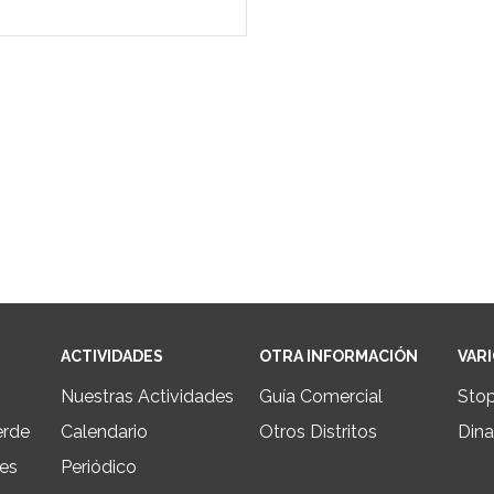
ACTIVIDADES
OTRA INFORMACIÓN
VAR
Nuestras Actividades
Guía Comercial
Sto
erde
Calendario
Otros Distritos
Dina
les
Periódico