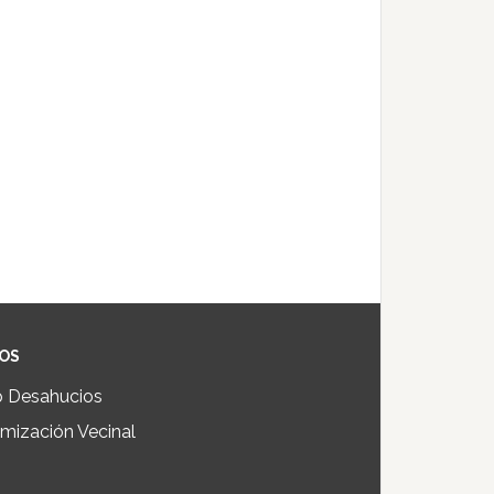
IOS
p Desahucios
mización Vecinal