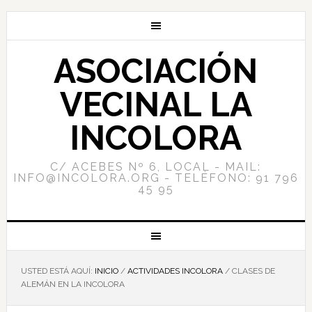
ASOCIACIÓN
VECINAL LA
INCOLORA
C/ ACEBES Nº 6, LOCAL - MAIL:
INFO@INCOLORA.ORG - TELÉFONO: 91 796
45 95
USTED ESTÁ AQUÍ:
INICIO
/
ACTIVIDADES INCOLORA
/
CLASES DE
ALEMÁN EN LA INCOLORA