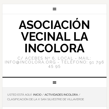
ASOCIACIÓN
VECINAL LA
INCOLORA
C/ ACEBES Nº 6, LOCAL - MAIL:
INFO@INCOLORA.ORG - TELÉFONO: 91 796
45 95
USTED ESTÁ AQUÍ:
INICIO
/
ACTIVIDADES INCOLORA
/
CLASIFICACIÓN DE LA X SAN SILVESTRE DE VILLAVERDE