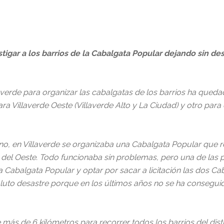
tigar a los barrios de la Cabalgata Popular dejando sin desf
laverde para organizar las cabalgatas de los barrios ha qued
ra Villaverde Oeste (Villaverde Alto y La Ciudad) y otro para e
no, en Villaverde se organizaba una Cabalgata Popular que re
rios del Oeste. Todo funcionaba sin problemas, pero una de la
la Cabalgata Popular y optar por sacar a licitación las dos C
bsoluto desastre porque en los últimos años no se ha conseg
más de 6 kilómetros para recorrer todos los barrios del dist