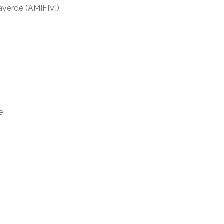
averde (AMIFIVI)
e