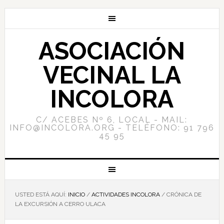
ASOCIACIÓN
VECINAL LA
INCOLORA
C/ ACEBES Nº 6, LOCAL - MAIL:
INFO@INCOLORA.ORG - TELÉFONO: 91 796
45 95
USTED ESTÁ AQUÍ:
INICIO
/
ACTIVIDADES INCOLORA
/
CRÓNICA DE
LA EXCURSIÓN A CERRO ULACA