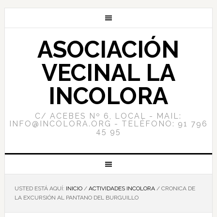
ASOCIACIÓN
VECINAL LA
INCOLORA
C/ ACEBES Nº 6, LOCAL - MAIL:
INFO@INCOLORA.ORG - TELÉFONO: 91 796
45 95
USTED ESTÁ AQUÍ:
INICIO
/
ACTIVIDADES INCOLORA
/
CRONICA DE
LA EXCURSIÓN AL PANTANO DEL BURGUILLO