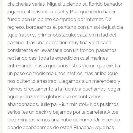
chucherías varias. Miguel luciendo su florido bañador
jugando al béisbol-criquet y Pilar queriendo hacer
fuego con un objeto comprado por Internet. De
regreso, bordeamos el pantano con un sol de justicia
(qué frase) y… primer obstáculo: valla en mitad del
camino. Tras una operación muy fina y delicada
consistente en levantarla con un tronco, pasamos
reptando casi toda le expedición cual marines
entrenando, hasta que unos listos vieron que existía
un paso comodísimo unos metros más arriba (que
nos quiten lo arrastrao. Llegamos a un merendero y
fuimos directamente a la fuente a ducharnos, coger
agua y lanzarnos globos que encontramos
abandonados. Julierpa: «¡un minuto!» Nos pusimos
serios (es un decir) y bajamos por la carretera.A los
diez minutos vimos una nube de humo ¡Un incendio
donde acabábamos de estar! Pilaaaaar…¿qué has