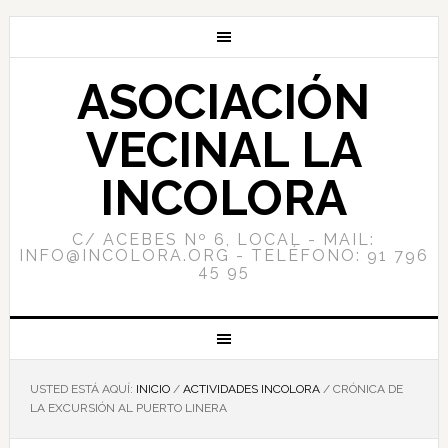
ASOCIACIÓN
VECINAL LA
INCOLORA
C/ ACEBES Nº 6, LOCAL - MAIL:
INFO@INCOLORA.ORG - TELÉFONO: 91 796
45 95
USTED ESTÁ AQUÍ:
INICIO
/
ACTIVIDADES INCOLORA
/
CRÓNICA DE
LA EXCURSIÓN AL PUERTO LINERA