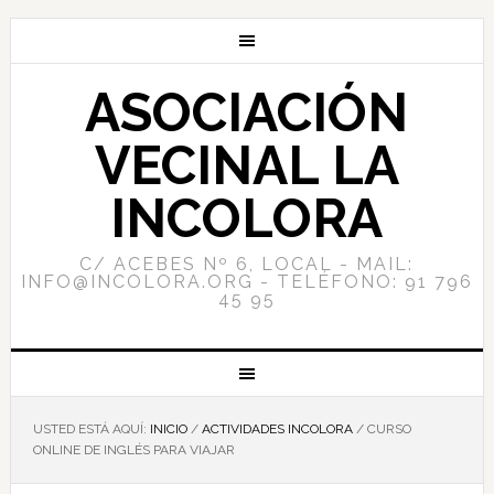
ASOCIACIÓN
VECINAL LA
INCOLORA
C/ ACEBES Nº 6, LOCAL - MAIL:
INFO@INCOLORA.ORG - TELÉFONO: 91 796
45 95
USTED ESTÁ AQUÍ:
INICIO
/
ACTIVIDADES INCOLORA
/
CURSO
ONLINE DE INGLÉS PARA VIAJAR