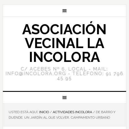
ASOCIACIÓN
VECINAL LA
INCOLORA
C/ ACEBES Nº 6, LOCAL - MAIL:
INFO@INCOLORA.ORG - TELÉFONO: 91 796
45 95
USTED ESTÁ AQUÍ:
INICIO
/
ACTIVIDADES INCOLORA
/
DE BARRO Y
DUENDE: UN JARDÍN AL QUE VOLVER. CAMPAMENTO URBANO