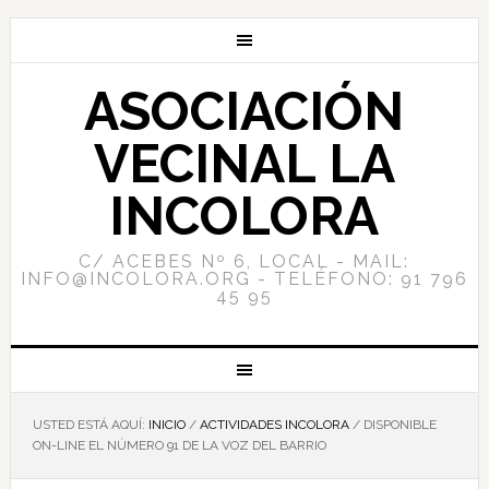
ASOCIACIÓN
VECINAL LA
INCOLORA
C/ ACEBES Nº 6, LOCAL - MAIL:
INFO@INCOLORA.ORG - TELÉFONO: 91 796
45 95
USTED ESTÁ AQUÍ:
INICIO
/
ACTIVIDADES INCOLORA
/
DISPONIBLE
ON-LINE EL NÚMERO 91 DE LA VOZ DEL BARRIO