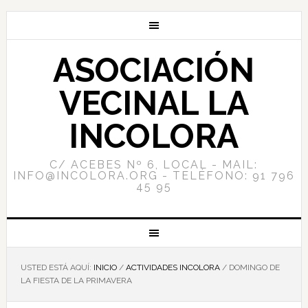
ASOCIACIÓN
VECINAL LA
INCOLORA
C/ ACEBES Nº 6, LOCAL - MAIL:
INFO@INCOLORA.ORG - TELÉFONO: 91 796
45 95
USTED ESTÁ AQUÍ:
INICIO
/
ACTIVIDADES INCOLORA
/
DOMINGO DE
LA FIESTA DE LA PRIMAVERA