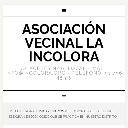
ASOCIACIÓN
VECINAL LA
INCOLORA
C/ ACEBES Nº 6, LOCAL - MAIL:
INFO@INCOLORA.ORG - TELÉFONO: 91 796
45 95
USTED ESTÁ AQUÍ:
INICIO
/
VARIOS
/
EL DEPORTE DEL PICKLEBALL
ESE GRAN DESCONOCIDO QUE SE PRACTICA EN NUESTRO DISTRITO.