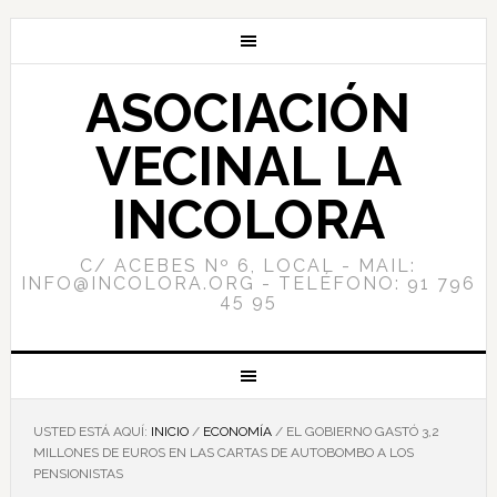
ASOCIACIÓN
VECINAL LA
INCOLORA
C/ ACEBES Nº 6, LOCAL - MAIL:
INFO@INCOLORA.ORG - TELÉFONO: 91 796
45 95
USTED ESTÁ AQUÍ:
INICIO
/
ECONOMÍA
/
EL GOBIERNO GASTÓ 3,2
MILLONES DE EUROS EN LAS CARTAS DE AUTOBOMBO A LOS
PENSIONISTAS