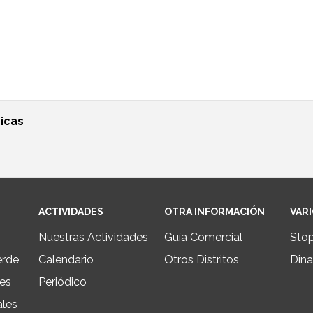
icas
ACTIVIDADES
OTRA INFORMACIÓN
VAR
Nuestras Actividades
Guía Comercial
Sto
erde
Calendario
Otros Distritos
Dina
les
Periódico
ales