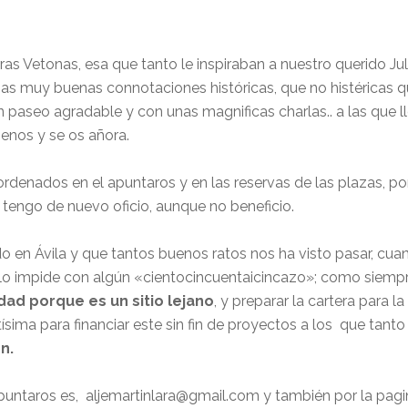
rras Vetonas, esa que tanto le inspiraban a nuestro querido Jul
nas muy buenas connotaciones históricas, que no histéricas 
 paseo agradable y con unas magnificas charlas.. a las que ll
enos y se os añora.
, ordenados en el apuntaros y en las reservas de las plazas, po
 tengo de nuevo oficio, aunque no beneficio.
ado en Ávila y que tantos buenos ratos nos ha visto pasar, cu
lo impide con algún «cientocincuentaicincazo»; como siemp
idad porque es un sitio lejano
, y preparar la cartera para 
ísima para financiar este sin fin de proyectos a los que tant
n.
puntaros es, aljemartinlara@gmail.com y también por la pagi