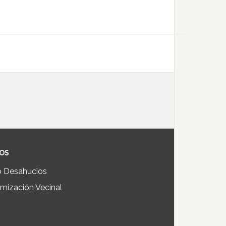
IOS
p Desahucios
mización Vecinal