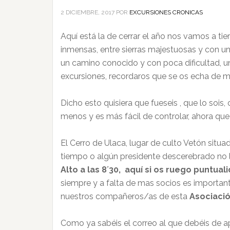
2 DICIEMBRE, 2017
POR
EXCURSIONES CRONICAS
Aquí está la de cerrar el año nos vamos a tie
inmensas, entre sierras majestuosas y con u
un camino conocido y con poca dificultad, un
excursiones, recordaros que se os echa de m
Dicho esto quisiera que fueseis , que lo sois
menos y es más fácil de controlar, ahora que
El Cerro de Ulaca, lugar de culto Vetón situ
tiempo o algún presidente descerebrado no 
Alto a las 8´30, aquí si os ruego puntual
siempre y a falta de mas socios es important
nuestros compañeros/as de esta
Asociació
Como ya sabéis el correo al que debéis de a