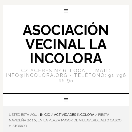
ASOCIACIÓN
VECINAL LA
INCOLORA
C/ ACEBES Nº 6, LOCAL - MAIL:
INFO@INCOLORA.ORG - TELÉFONO: 91 796
45 95
USTED ESTÁ AQUÍ:
INICIO
/
ACTIVIDADES INCOLORA
/
FIESTA
NAVIDEÑA 2020, EN LA PLAZA MAYOR DE VILLAVERDE ALTO CASCO
HISTÓRICO.