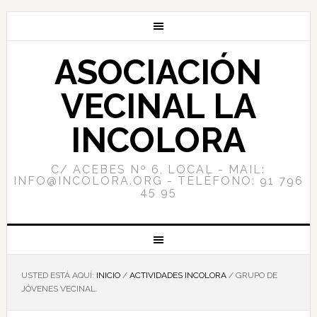
ASOCIACIÓN
VECINAL LA
INCOLORA
C/ ACEBES Nº 6, LOCAL - MAIL:
INFO@INCOLORA.ORG - TELÉFONO: 91 796
45 95
USTED ESTÁ AQUÍ:
INICIO
/
ACTIVIDADES INCOLORA
/
GRUPO DE
JÓVENES VECINAL.