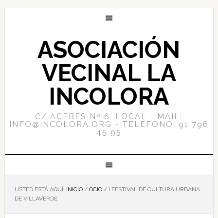
ASOCIACIÓN
VECINAL LA
INCOLORA
C/ ACEBES Nº 6, LOCAL - MAIL:
INFO@INCOLORA.ORG - TELÉFONO: 91 796
45 95
USTED ESTÁ AQUÍ:
INICIO
/
OCIO
/
I FESTIVAL DE CULTURA URBANA
DE VILLAVERDE