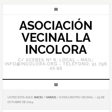
ASOCIACIÓN
VECINAL LA
INCOLORA
C/ ACEBES Nº 6, LOCAL - MAIL:
INFO@INCOLORA.ORG - TELÉFONO: 91 796
45 95
USTED ESTÁ AQUÍ:
INICIO
/
VARIOS
/
III ENCUENTRO VECINAL – 25 DE
OCTUBRE DE 2014.